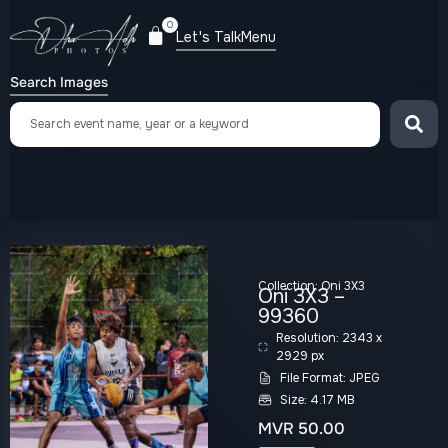
0
Let's Talk
Menu
Search Images
Collection:
Oni 3X3
Oni 3X3 –
99360
Resolution: 2343 x
2929 px
File Format: JPEG
Size: 4.17 MB
MVR
50.00