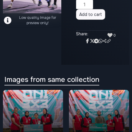
Alternative:
Add to cart
Low quality Image for
preview only!
Share:
♥
0
Images from same collection