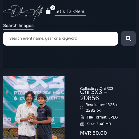
0
Let's Talk
Menu
Search Images
Collection:
Oni 3X3
Oni 3X3 –
20856
Resolution: 1826 x
2282 px
File Format: JPEG
Size: 3.48 MB
MVR
50.00