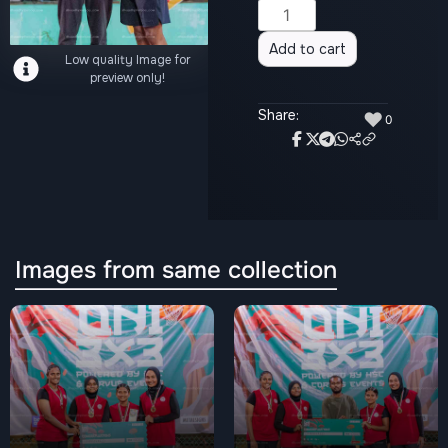
Alternative:
Add to cart
Low quality Image for
preview only!
Share:
♥
0
Images from same collection