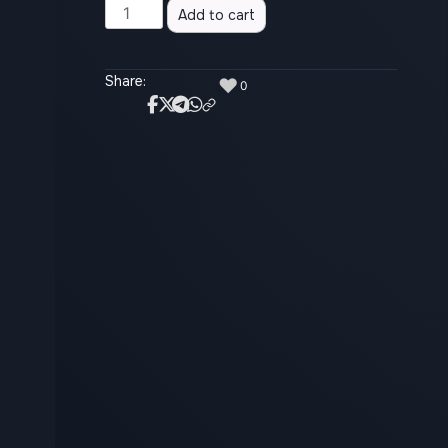
Alternative:
Add to cart
Share:
♥
0