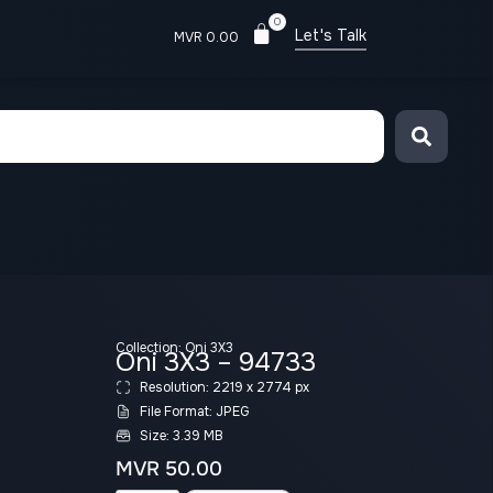
0
Let's Talk
MVR
0.00
Collection:
Oni 3X3
Oni 3X3 – 94733
Resolution: 2219 x 2774 px
File Format: JPEG
Size: 3.39 MB
MVR
50.00