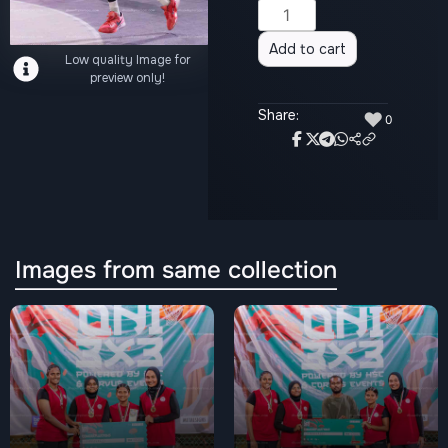
Alternative:
Add to cart
Low quality Image for
preview only!
Share:
♥
0
Images from same collection