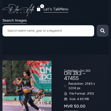
0
Let's Talk
Menu
Search Images
Collection:
Oni 3X3
Oni 3X3 –
47455
Resolution: 2565 x
3206 px
File Format: JPEG
Size: 4.65 MB
MVR
50.00