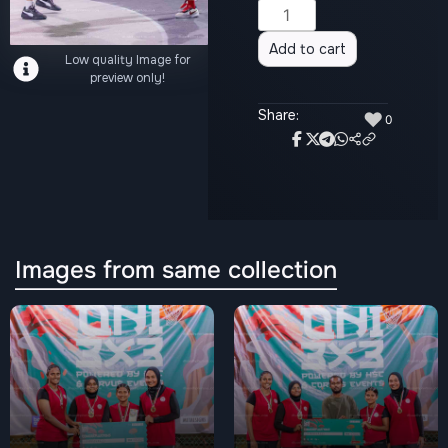
Alternative:
Add to cart
Low quality Image for
preview only!
Share:
♥
0
Images from same collection