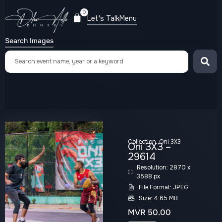
0
Let's Talk
Menu
Search Images
Collection:
Oni 3X3
Oni 3X3 –
29614
Resolution: 2870 x
3588 px
File Format: JPEG
Size: 4.65 MB
MVR
50.00