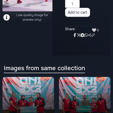
Alternative:
Add to cart
Low quality Image for
preview only!
Share:
♥
0
Images from same collection