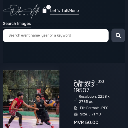
0
Let's Talk
Menu
Search Images
Collection:
Oni 3X3
Oni 3X3 –
19507
Resolution: 2228 x
2785 px
File Format: JPEG
Size: 3.71 MB
MVR
50.00