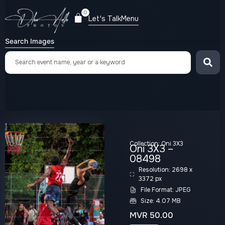
0
Let's Talk
Menu
Search Images
Collection:
Oni 3X3
Oni 3X3 –
08498
Resolution: 2698 x
3372 px
File Format: JPEG
Size: 4.07 MB
MVR
50.00