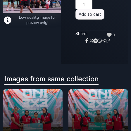
Alternative:
Add to cart
Low quality Image for
preview only!
Share:
♥
0
Images from same collection